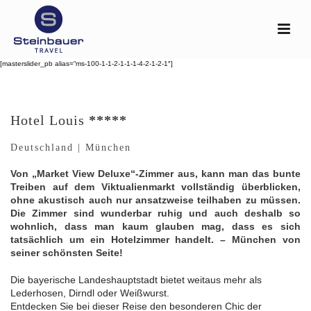
[masterslider_pb alias=“ms-100-1-1-2-1-1-1-4-2-1-2-1″]
Hotel Louis
*****
Deutschland | München
Von „Market View Deluxe“-Zimmer aus, kann man das bunte
Treiben auf dem Viktualienmarkt vollständig überblicken,
ohne akustisch auch nur ansatzweise teilhaben zu müssen.
Die Zimmer sind wunderbar ruhig und auch deshalb so
wohnlich, dass man kaum glauben mag, dass es sich
tatsächlich um ein Hotelzimmer handelt. – München von
seiner schönsten Seite!
Die bayerische Landeshauptstadt bietet weitaus mehr als
Lederhosen, Dirndl oder Weißwurst.
Entdecken Sie bei dieser Reise den besonderen Chic der