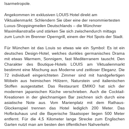
Isarmetropole.
Angekommen im exklusiven LOUIS Hotel direkt am
Viktualienmarkt. Schlendern Sie über eine der renommiertesten
Luxus-Shoppingmeilen Deutschlands – die Münchner
Maximilianstraße und stärken Sie sich zwischendurch mittags
zum Lunch im Brenner Operngrill, einem der Hot Spots der Stadt.
Für München ist das Louis so etwas wie ein Symbol: Es ist ein
deutsches Design-Hotel, welches dunkles germanisches Drama
mit etwas Warmem, Sonnigem, fast Mediterranem tauscht. Den
Charakter des Boutique-Hotels LOUIS am Viktualienmarkt
bestimmt eine Mischung aus Moderne und zeitloser Eleganz. Die
72 individuell eingerichteten Zimmer sind mit handgefertigen
Möbeln aus heimischen Hölzern, Naturstein und italienischen
Stoffen ausgestattet. Das Restaurant EMIKO hat sich der
modernen japanischen Küche verschrieben. Auch die Cocktail-
Kreationen in der gleichnamigen Bar zeichnen sich durch eine
asiatische Note aus. Vom Marienplatz mit dem Rathaus-
Glockenspiel trennen das Hotel lediglich 200 Meter. Das
Hofbräuhaus und die Bayerische Staatsoper liegen 500 Meter
entfernt. Für die 4,5 Kilometer lange Strecke zum Englischen
Garten nutzt man am besten den öffentlichen Nahverkehr.