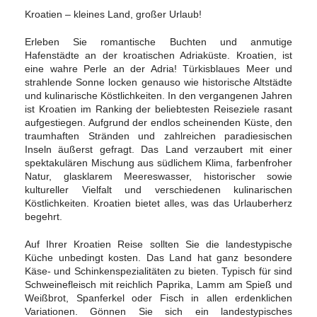
Kroatien – kleines Land, großer Urlaub!
Erleben Sie romantische Buchten und anmutige
Hafenstädte an der kroatischen Adriaküste. Kroatien, ist
eine wahre Perle an der Adria! Türkisblaues Meer und
strahlende Sonne locken genauso wie historische Altstädte
und kulinarische Köstlichkeiten. In den vergangenen Jahren
ist Kroatien im Ranking der beliebtesten Reiseziele rasant
aufgestiegen. Aufgrund der endlos scheinenden Küste, den
traumhaften Stränden und zahlreichen paradiesischen
Inseln äußerst gefragt. Das Land verzaubert mit einer
spektakulären Mischung aus südlichem Klima, farbenfroher
Natur, glasklarem Meereswasser, historischer sowie
kultureller Vielfalt und verschiedenen kulinarischen
Köstlichkeiten. Kroatien bietet alles, was das Urlauberherz
begehrt.
Auf Ihrer Kroatien Reise sollten Sie die landestypische
Küche unbedingt kosten. Das Land hat ganz besondere
Käse- und Schinkenspezialitäten zu bieten. Typisch für sind
Schweinefleisch mit reichlich Paprika, Lamm am Spieß und
Weißbrot, Spanferkel oder Fisch in allen erdenklichen
Variationen. Gönnen Sie sich ein landestypisches