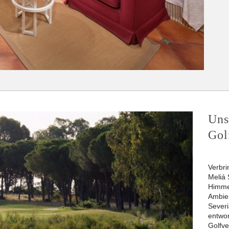
Uns
Gol
Verbri
Meliá 
Himme
Ambien
Severi
entwor
Golfv