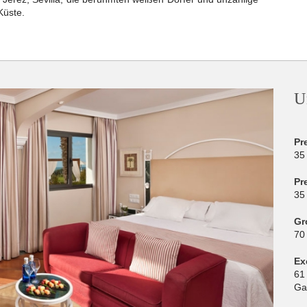
Küste.
U
Pr
35
Pr
35
Gr
70
Ex
61
Ga