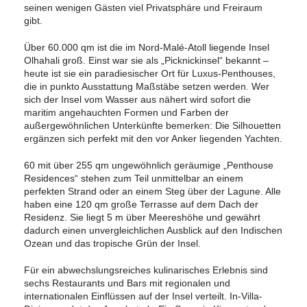
seinen wenigen Gästen viel Privatsphäre und Freiraum
gibt.
Über 60.000 qm ist die im Nord-Malé-Atoll liegende Insel
Olhahali groß. Einst war sie als „Picknickinsel“ bekannt –
heute ist sie ein paradiesischer Ort für Luxus-Penthouses,
die in punkto Ausstattung Maßstäbe setzen werden. Wer
sich der Insel vom Wasser aus nähert wird sofort die
maritim angehauchten Formen und Farben der
außergewöhnlichen Unterkünfte bemerken: Die Silhouetten
ergänzen sich perfekt mit den vor Anker liegenden Yachten.
60 mit über 255 qm ungewöhnlich geräumige „Penthouse
Residences“ stehen zum Teil unmittelbar an einem
perfekten Strand oder an einem Steg über der Lagune. Alle
haben eine 120 qm große Terrasse auf dem Dach der
Residenz. Sie liegt 5 m über Meereshöhe und gewährt
dadurch einen unvergleichlichen Ausblick auf den Indischen
Ozean und das tropische Grün der Insel.
Für ein abwechslungsreiches kulinarisches Erlebnis sind
sechs Restaurants und Bars mit regionalen und
internationalen Einflüssen auf der Insel verteilt. In-Villa-