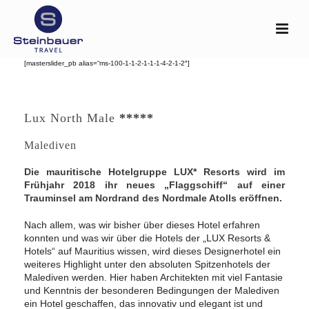
[masterslider_pb alias=“ms-100-1-1-2-1-1-1-4-2-1-2″]
Lux North Male
*****
Malediven
Die mauritische Hotelgruppe LUX* Resorts wird im
Frühjahr 2018 ihr neues „Flaggschiff“ auf einer
Trauminsel am Nordrand des Nordmale Atolls eröffnen.
Nach allem, was wir bisher über dieses Hotel erfahren
konnten und was wir über die Hotels der „LUX Resorts &
Hotels“ auf Mauritius wissen, wird dieses Designerhotel ein
weiteres Highlight unter den absoluten Spitzenhotels der
Malediven werden. Hier haben Architekten mit viel Fantasie
und Kenntnis der besonderen Bedingungen der Malediven
ein Hotel geschaffen, das innovativ und elegant ist und